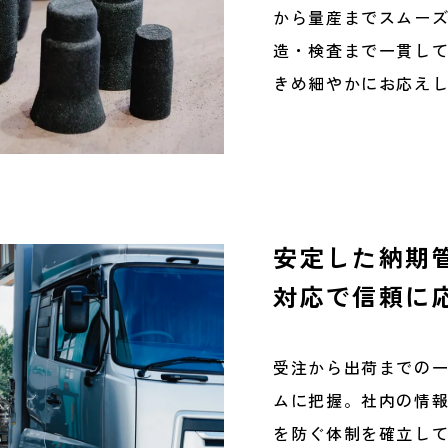
から量産までスムー
造・検査まで一貫し
きめ細やかにお応え
安定した納期
対応で信頼に
受注から出荷までの
ムに把握。社内の情
を防ぐ体制を確立し