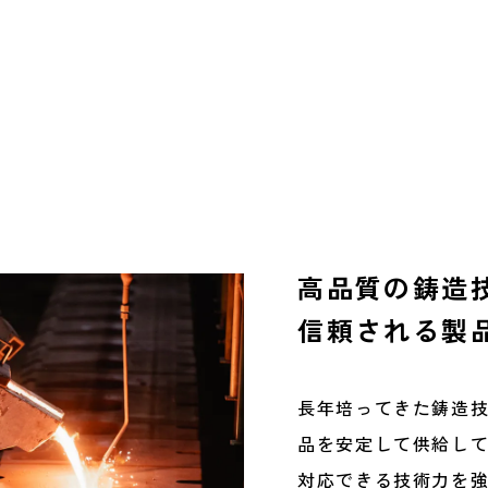
高品質の鋳造
信頼される製
長年培ってきた鋳造
品を安定して供給し
対応できる技術力を